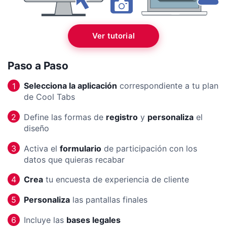
Ver tutorial
Paso a Paso
Selecciona la aplicación
correspondiente a tu plan
1
de Cool Tabs
Define las formas de
registro
y
personaliza
el
2
diseño
Activa el
formulario
de participación con los
3
datos que quieras recabar
Crea
tu encuesta de experiencia de cliente
4
Personaliza
las pantallas finales
5
Incluye las
bases legales
6