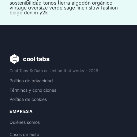
sostenibilidad
tonos tierra
algodón orgánico
vintage
oversize
verde sage
linen
slow fashion
beige
denim
y2k
cool tabs
Cool Tabs © Data collection that works - 2026
Política de privacidad
Términos y condiciones
Política de cookies
EMPRESA
Quiénes somos
Casos de éxito