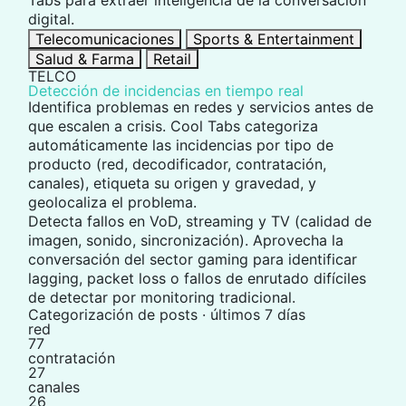
Tabs para extraer inteligencia de la conversación
digital.
Telecomunicaciones
Sports & Entertainment
Salud & Farma
Retail
TELCO
Detección de incidencias en tiempo real
Identifica problemas en redes y servicios
antes de
que escalen a crisis
. Cool Tabs categoriza
automáticamente las incidencias por tipo de
producto (red, decodificador, contratación,
canales), etiqueta su origen y gravedad, y
geolocaliza el problema.
Detecta fallos en VoD, streaming y TV (calidad de
imagen, sonido, sincronización). Aprovecha la
conversación del sector gaming para identificar
lagging, packet loss o fallos de enrutado difíciles
de detectar por monitoring tradicional.
Categorización de posts · últimos 7 días
red
77
contratación
27
canales
26