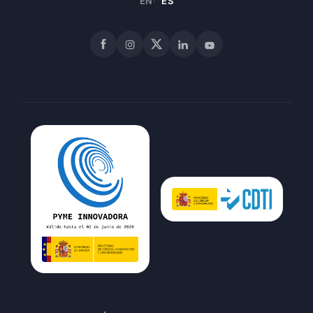
EN
ES
Facebook
Instagram
X
LinkedIn
YouTube