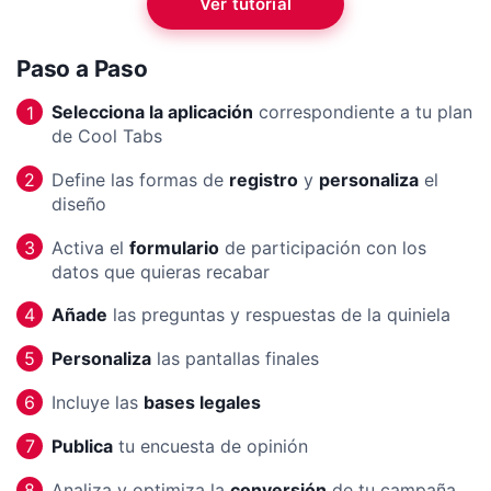
Ver tutorial
Paso a Paso
Selecciona la aplicación
correspondiente a tu plan
1
de Cool Tabs
Define las formas de
registro
y
personaliza
el
2
diseño
Activa el
formulario
de participación con los
3
datos que quieras recabar
Añade
las preguntas y respuestas de la quiniela
4
Personaliza
las pantallas finales
5
Incluye las
bases legales
6
Publica
tu encuesta de opinión
7
Analiza y optimiza la
conversión
de tu campaña
8