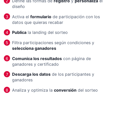
Define las formas de
registro
y
personaliza
el
2
diseño
Activa el
formulario
de participación con los
3
datos que quieras recabar
Publica
la landing del sorteo
4
Filtra participaciones según condiciones y
5
selecciona ganadores
Comunica los resultados
con página de
6
ganadores y certificado
Descarga los datos
de los participantes y
7
ganadores
Analiza y optimiza la
conversión
del sorteo
8