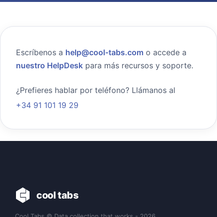
Escríbenos a
help@cool-tabs.com
o accede a
nuestro HelpDesk
para más recursos y soporte.
¿Prefieres hablar por teléfono? Llámanos al
+34 91 101 19 29
cool tabs
Cool Tabs © Data collection that works - 2026