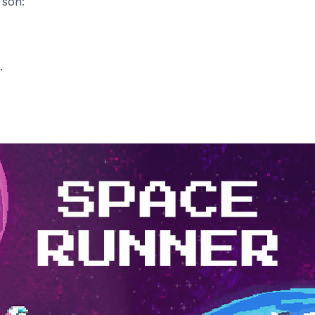
 son:
.