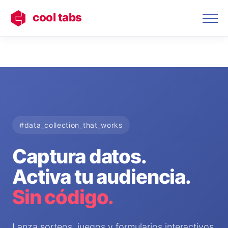
cool tabs
#data_collection_that_works
Captura datos.
Activa tu audiencia.
Sin código.
Lanza sorteos, juegos y formularios interactivos