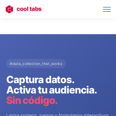
cool tabs
#data_collection_that_works
Captura datos.
Activa tu audiencia.
Sin código.
Lanza sorteos, juegos y formularios interactivos