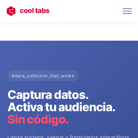
cool tabs
#data_collection_that_works
Captura datos.
Activa tu audiencia.
Sin código.
Lanza sorteos, juegos y formularios interactivos