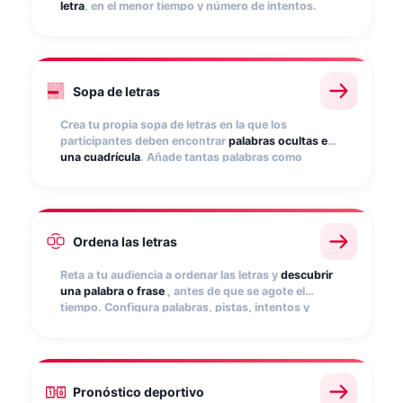
letra
, en el menor tiempo y número de intentos.
Cada acierto suma puntos y mejora la posición en el
ranking. Perfecto para campañas de
entretenimiento o lanzamientos.
A
R
T
E
K
M
Sopa de letras
P
A
L
A
B
N
O
L
I
B
R
O
S
O
P
A
F
C
T
E
N
I
L
D
M
X
Q
W
Z
V
Crea tu propia sopa de letras en la que los
participantes deben encontrar
palabras ocultas en
una cuadrícula
. Añade tantas palabras como
quieras, establece tiempo y personaliza puntos por
acierto. Ideal para reforzar el conocimiento de
marca y nombres de producto.
Ordena las letras
B
A
Reta a tu audiencia a ordenar las letras y
descubrir
una palabra o frase
, antes de que se agote el
tiempo. Configura palabras, pistas, intentos y
puntuación. Cada acierto suma puntos y mejora la
posición en el ranking. Ideal para reforzar nombres
de producto o mensajes de marca.
Pronóstico deportivo