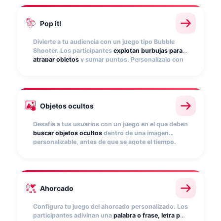
de marca y destacar productos.
Pop it!
Divierte a tu audiencia con un juego tipo Bubble
Shooter. Los participantes
explotan burbujas para
atrapar objetos
y sumar puntos. Personalízalo con
tus imágenes y configura puntuación. Un formato
dinámico, pensado especialmente para mobile.
Objetos ocultos
Desafía a tus usuarios con un juego en el que deben
buscar objetos ocultos
dentro de una imagen
personalizable, antes de que se agote el tiempo.
Ideal para destacar productos, esconder
descuentos o crear dinámicas temáticas en
campañas estacionales.
Ahorcado
Configura tu juego del ahorcado personalizado. Los
participantes adivinan una
palabra o frase, letra por