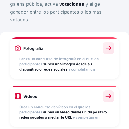
galería pública, activa
votaciones
y elige
ganador entre los participantes o los más
votados.
Fotografía
Lanza un concurso de fotografía en el que los
participantes
suben una imagen desde su
dispositivo o redes sociales
y completan un
formulario. Activa votaciones para que la
comunidad elija su favorita y genera
UGC
que
convierte a tus clientes en embajadores de marca.
Vídeos
Crea un concurso de vídeos en el que los
participantes
suben su vídeo desde un dispositivo,
redes sociales o mediante URL
y completan un
formulario. Muestra los vídeos en una galería
pública, permite que los usuarios voten y obtén