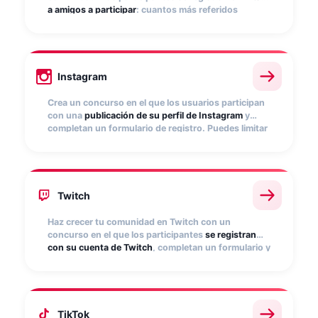
a amigos a participar
: cuantos más referidos
traigan, más opciones de ganar. Una mecánica
eficaz para hacer crecer tu base de datos de forma
orgánica y viral.
Instagram
Crea un concurso en el que los usuarios participan
con una
publicación de su perfil de Instagram
y
completan un formulario de registro. Puedes limitar
la participación a publicaciones que incluyan el
hashtag de tu campaña
. Ideal para generar UGC y
aumentar la visibilidad de tu marca.
Twitch
Haz crecer tu comunidad en Twitch con un
concurso en el que los participantes
se registran
con su cuenta de Twitch
, completan un formulario y
se hacen seguidores
de los canales que indiques.
Una forma directa de convertir espectadores en
seguidores.
TikTok