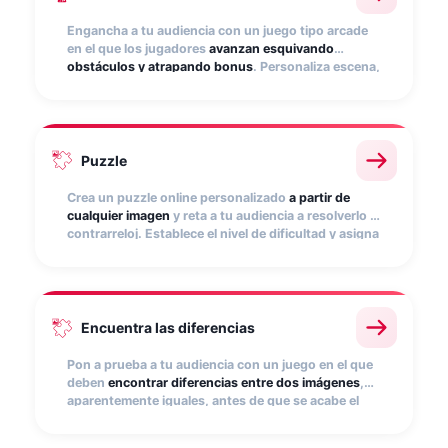
Engancha a tu audiencia con un juego tipo arcade
en el que los jugadores
avanzan esquivando
obstáculos y atrapando bonus
. Personaliza escena,
personaje y música con los elementos de tu marca.
Un formato adictivo que maximiza el tiempo de
interacción.
Puzzle
Crea un puzzle online personalizado
a partir de
cualquier imagen
y reta a tu audiencia a resolverlo a
contrarreloj. Establece el nivel de dificultad y asigna
puntos por completarlo. Perfecto para revelar
productos o imágenes de campaña.
Encuentra las diferencias
Pon a prueba a tu audiencia con un juego en el que
deben
encontrar diferencias entre dos imágenes
,
aparentemente iguales, antes de que se acabe el
tiempo. Suma puntos por acierto, resta por fallo y
genera competición. Ideal para reforzar el recuerdo