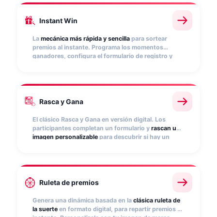
Instant Win
La
mecánica más rápida y sencilla
para sortear
premios al instante. Programa los momentos
ganadores, configura el formulario de registro y
deja que el usuario descubra si ha ganado nada más
participar. Ideal para promociones con alta
participación y captación de leads masiva.
Rasca y Gana
El clásico Rasca y Gana en versión digital. Los
participantes completan un formulario y
rascan una
imagen personalizable
para descubrir si hay un
premio. Una experiencia interactiva y visual que
aumenta el tiempo de interacción con tu marca y
genera expectación.
Ruleta de premios
Genera una dinámica basada en la
clásica ruleta de
la suerte
en formato digital, para repartir premios al