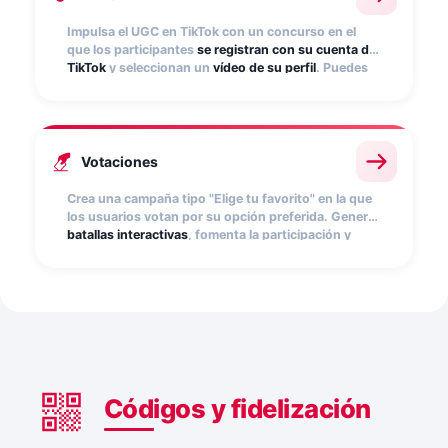
Impulsa el UGC en TikTok con un concurso en el
que los participantes
se registran con su cuenta de
TikTok
y seleccionan un
vídeo de su perfil
. Puedes
limitar la participación a publicaciones con el
hashtag de tu campaña. Ideal para viralizar tu
marca.
Votaciones
Crea una campaña tipo "Elige tu favorito" en la que
los usuarios votan por su opción preferida. Genera
batallas interactivas
, fomenta la participación y
obtén datos valiosos sobre las preferencias de tu
audiencia.
Códigos y fidelización