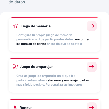
de datos.
Juego de memoria
Configura tu propio juego de memoria
personalizado. Los participantes deben
encontrar
las parejas de cartas
antes de que se agote el
tiempo. Establece la duración, asigna puntos por
acierto y personaliza las imágenes con tus
productos o tu imagen de marca.
Juego de emparejar
Crea un juego de emparejar en el que los
participantes deben
relacionar y emparejar cartas
lo
más rápido posible. Personaliza las imágenes,
configura la dificultad y usa el ranking para premiar
a los mejores. Ideal para lanzamientos de producto
o acciones en eventos.
Runner