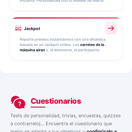
instante. Personalízala con tu imagen de marca,
programa los premios y controla el número de
participaciones por usuario. Insértala en tu web, e-
commerce, app o punto de venta.
Jackpot
Reparte premios instantáneos con una dinámica
basada en un Jackpot online. Los
carretes de la
máquina giran
y, al detenerse, el participante
descubre si ha ganado. Personaliza las imágenes de
los carretes, configura la combinación ganadora y
controla cuántos premios repartes
Cuestionarios
Tests de personalidad, trivias, encuestas, quizzes
a contrarreloj… Encuentra el cuestionario que
mejor se adapta a tus objetivos y
configúralo a