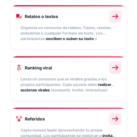
contenido audiovisual de valor para tu marca.
Relatos o textos
Organiza un concurso de relatos, frases, recetas,
anécdotas o cualquier formato de texto. Los
participantes
escriben o suben su texto
y
completan el registro. Muestra las participaciones
públicamente y habilita votaciones. Ideal para
generar conexión emocional con tu audiencia.
Ranking viral
Lanza un concurso que se viralice gracias a los
propios participantes. Cada usuario debe
realizar
acciones virales
(compartir, invitar, interactuar)
para
sumar puntos
y escalar en el ranking. Cuantos
más puntos acumulen, más posibilidades de ganar.
Perfecto para maximizar el alcance orgánico.
Referidos
Capta nuevos leads aprovechando tu propia
comunidad. Los participantes se registran e
invitan