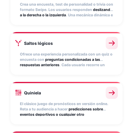
Crea una encuesta, test de personalidad o trivia con
formato Swipe. Los usuarios responden
deslizando
a la derecha o la izquierda
. Una mecánica dinámica e
intuitiva, pensada para
mobile
.
Saltos lógicos
Ofrece una experiencia personalizada con un quiz o
encuesta con
preguntas condicionadas a las
respuestas anteriores
. Cada usuario recorre un
camino diferente según lo que responda.
Personaliza las pantallas de resultados para redirigir
a tu web e incentivar la conversión.
Quiniela
El clásico juego de pronósticos en versión online.
Reta a tu audiencia a hacer
predicciones sobre
eventos deportivos o cualquier otro
acontecimiento
. Muestra un ranking en tiempo real
con los máximos acertantes. Los puntos se
recalculan automáticamente.