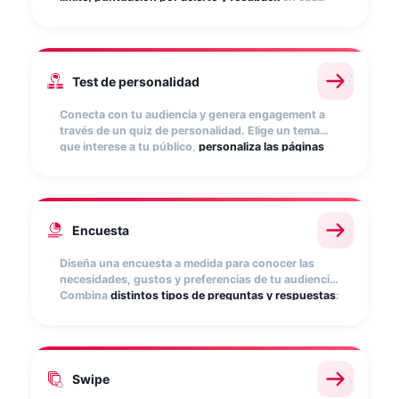
respuesta. Premia a los que más sepan y genera
una experiencia divertida que refuerza el vínculo
con tu marca.
Test de personalidad
Conecta con tu audiencia y genera engagement a
través de un quiz de personalidad. Elige un tema
que interese a tu público,
personaliza las páginas
de resultados
con recomendaciones o productos, y
fomenta que compartan su resultado para viralizar
la campaña.
Encuesta
Diseña una encuesta a medida para conocer las
necesidades, gustos y preferencias de tu audiencia.
Combina
distintos tipos de preguntas y respuestas
:
desplegables, multirrespuesta, abiertas y más.
Obtén datos valiosos para segmentar tu base de
datos y tomar mejores decisiones de marketing.
Swipe