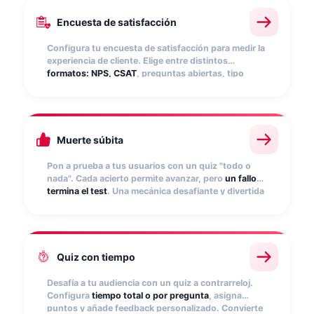
Encuesta de satisfacción
Configura tu encuesta de satisfacción para medir la
experiencia de cliente. Elige entre distintos
formatos: NPS, CSAT
, preguntas abiertas, tipo
matriz, clasificación por estrellas, escala numérica y
más. Obtén insights accionables para mejorar tu
producto o servicio.
Muerte súbita
Pon a prueba a tus usuarios con un quiz "todo o
nada". Cada acierto permite avanzar, pero
un fallo
termina el test
. Una mecánica desafiante y divertida
que mantiene a la audiencia enganchada, fomenta
la repetición y genera interacción con tu marca.
Quiz con tiempo
Desafía a tu audiencia con un quiz a contrarreloj.
Configura
tiempo total o por pregunta
, asigna
puntos y añade feedback personalizado. Convierte