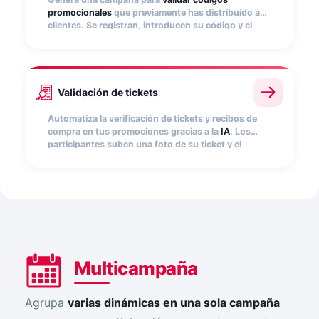
promocionales
que previamente has distribuido a
clientes. Se registran, introducen su código y el
sistema lo valida automáticamente. Perfecto para
promociones vinculadas a la compra de producto.
Validación de tickets
Automatiza la verificación de tickets y recibos de
compra en tus promociones gracias a la
IA
. Los
participantes suben una foto de su ticket y el
sistema valida en segundos productos, fechas o
importes. Reduce la gestión manual, minimiza el
fraude y agiliza tus campañas.
Multicampaña
Agrupa
varias dinámicas en una sola campaña