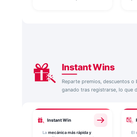
ocultas en una cuadrícula
.
se
Añade tantas palabras como
pal
quieras, establece tiempo y
pu
personaliza puntos por
su
acierto. Ideal para reforzar el
pos
conocimiento de marca y
pa
nombres de producto.
pr
ma
Instant Wins
Reparte premios, descuentos o 
ganado tras registrarse, lo que d
Instant Win
La
mecánica más rápida y
El