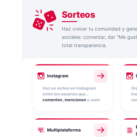
Sorteos
Haz crecer tu comunidad y gene
sociales: comentar, dar "Me gus
total transparencia.
Instagram
Haz un sorteo en Instagram
Or
entre los usuarios que
In
comenten, mencionen
o usen
us
un
hashtag
en una o varias de
his
tus publicaciones. La app
qu
Sorteo Instagram recopila
me
participaciones
In
automáticamente y
pa
Multiplataforma
selecciona ganadores
au