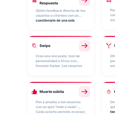
Respuesta
Po
Obtén feedback directo de tus
co
usuarios o clientes con un
au
cuestionario de una sola
pe
pregunta
. Elige entre distintos
tie
formatos de respuesta: texto
ac
libre, desplegable, selección
re
múltiple y más. Rápido de
má
configurar e ideal para
Swipe
ex
obtener datos concretos sobre
ref
preferencias o hábitos de
Crea una encuesta, test de
Of
ma
compra
personalidad o trivia con
pe
formato Swipe. Los usuarios
en
responden
deslizando a la
co
derecha o la izquierda
. Una
an
mecánica dinámica e
re
intuitiva, pensada para
se
mobile
.
Pe
Muerte súbita
res
we
Pon a prueba a tus usuarios
De
co
con un quiz "todo o nada".
qui
Cada acierto permite avanzar,
tie