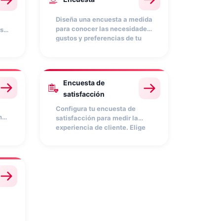
Diseña una encuesta a medida
para conocer las necesidades,
s
gustos y preferencias de tu
audiencia. Combina
distintos
a
tipos de preguntas y
respuestas
: desplegables,
multirrespuesta, abiertas y
Encuesta de
más. Obtén datos valiosos
satisfacción
para segmentar tu base de
ra
datos y tomar mejores
Configura tu encuesta de
decisiones de marketing.
ne.
satisfacción para medir la
experiencia de cliente. Elige
entre distintos
formatos: NPS,
CSAT
, preguntas abiertas, tipo
n
matriz, clasificación por
los
estrellas, escala numérica y
más. Obtén insights
accionables para mejorar tu
producto o servicio.