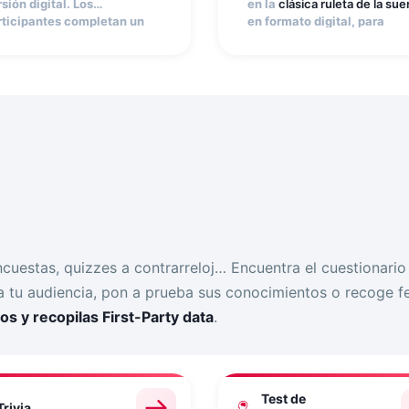
sión digital. Los
en la
clásica ruleta de la sue
rticipantes completan un
en formato digital, para
rmulario y
rascan una
repartir premios al instante
agen personalizable
para
Personalízala con tu image
scubrir si hay un premio.
de marca, programa los
a experiencia interactiva y
premios y controla el núme
sual que aumenta el tiempo
de participaciones por
 interacción con tu marca y
usuario. Insértala en tu web
nera expectación.
e-commerce, app o punto d
venta.
encuestas, quizzes a contrarreloj… Encuentra el cuestionari
 a tu audiencia, pon a prueba sus conocimientos o recoge 
os y recopilas First-Party data
.
Test de
Trivia