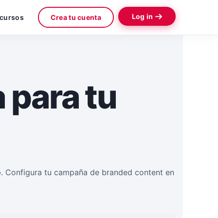
Log in
ecursos
Crea tu cuenta
 para tu
e
. Configura tu campaña de branded content en