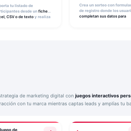
lecciona ganadores
aleatoriamente.
Crea un sorteo con formula
orta tu listado de
eatoriamente.
de registro donde los usuar
rticipantes desde un
fichero
completan sus datos para
cel, CSV o de texto
y realiza
participar
. Publícalo en tus
 sorteo online en segundos.
canales digitales, gestiona 
 app Sorteo de un listado
participaciones fácilmente
lecciona ganadores
selecciona ganadores
eatoriamente.
aleatoriamente.
strategia de marketing digital con
juegos interactivos pers
racción con tu marca mientras captas leads y amplías tu b
Juego de