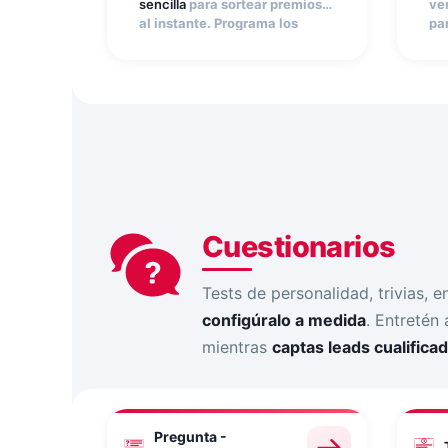
sencilla
para sortear premios
ver
al instante. Programa los
pa
momentos ganadores,
fo
configura el formulario de
im
registro y deja que el usuario
de
descubra si ha ganado nada
Un
más participar. Ideal para
vi
promociones con alta
de
participación y captación de
ge
leads masiva.
Cuestionarios
Tests de personalidad, trivias, 
configúralo a medida
. Entretén
mientras
captas leads cualificad
Pregunta -