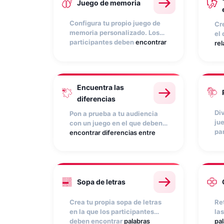
Juego de memoria
Configura tu propio juego de
Cr
memoria personalizado. Los
el
participantes deben
encontrar
rel
las parejas de cartas
antes de
má
que se agote el tiempo.
Pe
Establece la duración, asigna
con
puntos por acierto y
ra
Encuentra las
personaliza las imágenes con
me
diferencias
tus productos o tu imagen de
la
marca.
ac
Di
Pon a prueba a tu audiencia
ju
con un juego en el que deben
pa
encontrar diferencias entre
bur
dos imágenes
, aparentemente
su
iguales, antes de que se
co
acabe el tiempo. Suma puntos
pu
por acierto, resta por fallo y
di
genera competición. Ideal
A
R
T
E
K
M
Sopa de letras
P
A
L
A
B
N
B
A
O
L
I
B
R
O
S
O
P
A
F
C
T
E
N
I
L
D
es
M
X
Q
W
Z
V
para reforzar el recuerdo de
marca y destacar productos.
Crea tu propia sopa de letras
Re
en la que los participantes
las
deben encontrar
palabras
pal