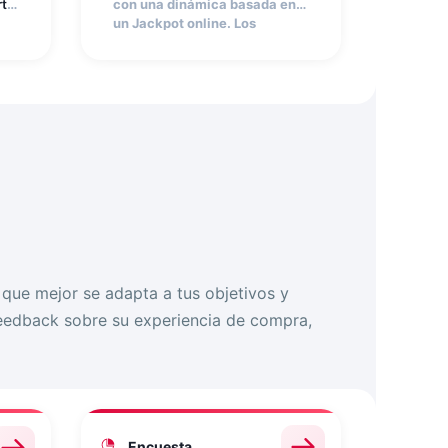
rte
con una dinámica basada en
un Jackpot online. Los
.
carretes de la máquina giran
y,
n
al detenerse, el participante
descubre si ha ganado.
ro
Personaliza las imágenes de
los carretes, configura la
,
combinación ganadora y
e
controla cuántos premios
repartes
o que mejor se adapta a tus objetivos y
feedback sobre su experiencia de compra,
Encuesta