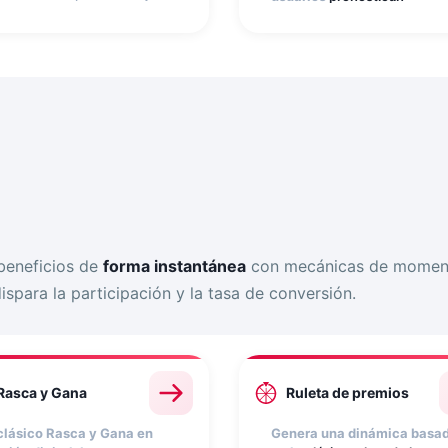
 agote el tiempo. Configura
resultados de partidos
para
abras, pistas, intentos y
sumar puntos y escalar en e
ntuación. Cada acierto
ranking. Muestra
ma puntos y mejora la
clasificaciones en tiempo r
ición en el ranking. Ideal
y premia a los máximos
ra reforzar nombres de
acertantes. Ideal para ligas
oducto o mensajes de
torneos, eventos deportivo
rca.
colaboraciones con
patrocinadores.
beneficios de
forma instantánea
con mecánicas de momento
ispara la participación y la tasa de conversión.
Rasca y Gana
Ruleta de premios
 clásico Rasca y Gana en
Genera una dinámica basa