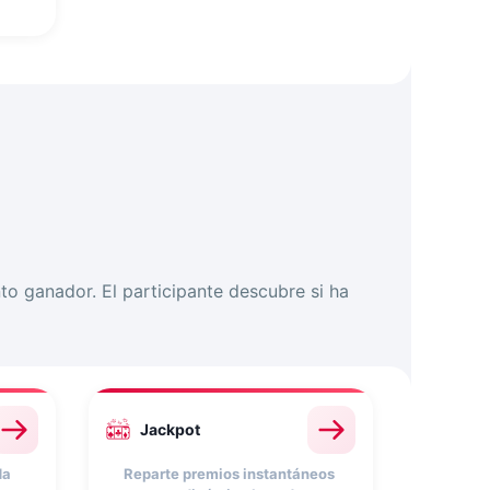
l
eal
,
s o
 ganador. El participante descubre si ha
Jackpot
da
Reparte premios instantáneos