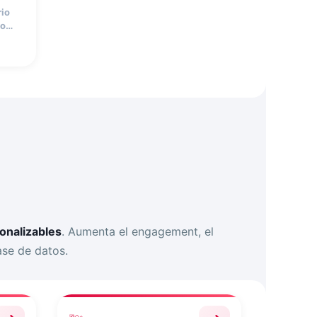
rio
ios
las
 y
onalizables
. Aumenta el engagement, el
ase de datos.