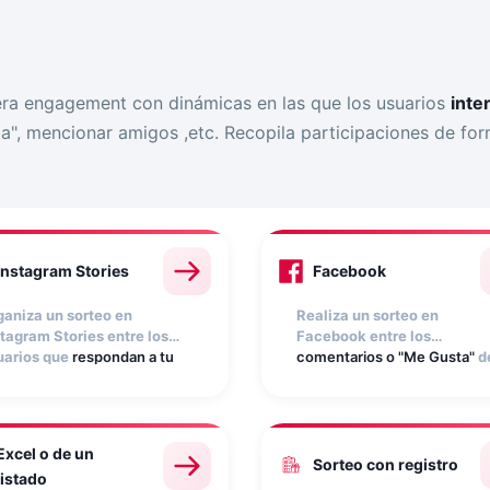
ra engagement con dinámicas en las que los usuarios
inte
ta", mencionar amigos ,etc. Recopila participaciones de f
Instagram Stories
Facebook
ganiza un sorteo en
Realiza un sorteo en
stagram Stories entre los
Facebook entre los
uarios que
respondan a tu
comentarios o "Me Gusta"
d
toria
por mensaje directo o
una o varias publicaciones
e
publiquen una story
tu página. La app Sorteo
ncionándote
. La app Sorteo
Facebook recopila
stagram recopila
participaciones
Excel o de un
rticipaciones
automáticamente y
Sorteo con registro
listado
tomáticamente y
selecciona ganadores