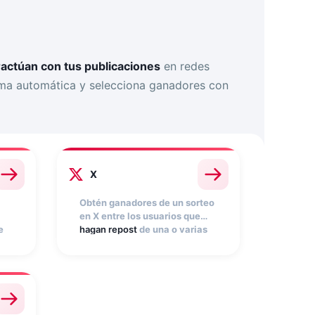
ractúan con tus publicaciones
en redes
orma automática y selecciona ganadores con
X
Obtén ganadores de un sorteo
en X entre los usuarios que
e
hagan repost
de una o varias
 de
publicaciones. La app Sorteo
X recopila participaciones
automáticamente y
selecciona ganadores
aleatoriamente.