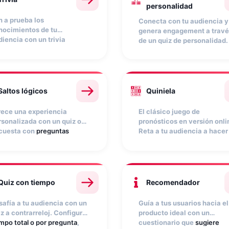
personalidad
n a prueba los
Conecta con tu audiencia y
nocimientos de tu
genera engagement a travé
diencia con un trivia
de un quiz de personalidad.
rsonalizado. Configura
Elige un tema que interese 
mpo límite, puntuación por
tu público,
personaliza las
ierto y feedback
en cada
páginas de resultados
con
spuesta. Premia a los que
recomendaciones o
s sepan y genera una
productos, y fomenta que
Saltos lógicos
Quiniela
periencia divertida que
compartan su resultado pa
uerza el vínculo con tu
viralizar la campaña.
rece una experiencia
El clásico juego de
rca.
rsonalizada con un quiz o
pronósticos en versión onli
cuesta con
preguntas
Reta a tu audiencia a hacer
ndicionadas a las respuestas
predicciones sobre eventos
teriores
. Cada usuario
deportivos o cualquier otro
corre un camino diferente
acontecimiento
. Muestra u
gún lo que responda.
ranking en tiempo real con 
rsonaliza las pantallas de
máximos acertantes. Los
Quiz con tiempo
Recomendador
ultados para redirigir a tu
puntos se recalculan
b e incentivar la
automáticamente.
safía a tu audiencia con un
Guía a tus usuarios hacia el
nversión.
z a contrarreloj. Configura
producto ideal con un
mpo total o por pregunta
,
cuestionario que
sugiere