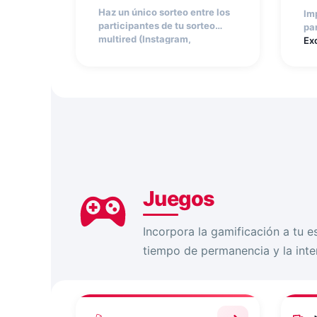
aleatoriamente.
se
Haz un único sorteo entre los
Imp
al
participantes de tu sorteo
pa
multired (Instagram,
Ex
Facebook…). La app Sorteo
un
Multiplataforma te
unifica
La
todas las participaciones
y
se
selecciona ganadores
al
aleatoriamente.
Juegos
Incorpora la gamificación a tu e
tiempo de permanencia y la inte