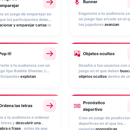
Runner
emparejar
Engancha a tu audiencia c
ea un juego de emparejar en
un juego tipo arcade en el 
 que los participantes deben
los jugadores
avanzan
acionar y emparejar cartas
lo
esquivando obstáculos y
s rápido posible.
atrapando bonus
. Personali
rsonaliza las imágenes,
escena, personaje y músic
figura la dificultad y usa el
con los elementos de tu
nking para premiar a los
marca. Un formato adictivo
jores. Ideal para
Pop it!
Objetos ocultos
que maximiza el tiempo de
nzamientos de producto o
interacción.
ciones en eventos.
vierte a tu audiencia con un
Desafía a tus usuarios con 
ego tipo Bubble Shooter. Los
juego en el que deben
busc
rticipantes
explotan
objetos ocultos
dentro de u
bujas para atrapar objetos
y
imagen personalizable, ant
mar puntos. Personalízalo
de que se agote el tiempo.
n tus imágenes y configura
Ideal para destacar product
ntuación. Un formato
esconder descuentos o cre
Pronóstico
námico, pensado
dinámicas temáticas en
Ordena las letras
deportivo
pecialmente para mobile.
campañas estacionales.
ta a tu audiencia a ordenar
Crea un juego de prediccio
 letras y
descubrir una
deportivas en el que los
abra o frase
, antes de que
usuarios
pronostican